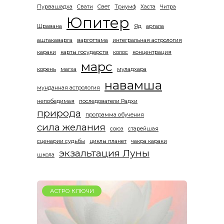
Пурвашадха
Свати
Свет
Триумф
Хаста
Читра
Юпитер
Шравана
Яд
аргала
аштакаварга
варготтама
интегральная астрология
караки
карты государств
колос
концентрация
марс
корень
магха
муладхара
навамша
мунданная астрология
непобедимая
последователи Радхи
природа
программа обучения
сила желания
союз
старейшая
сценарии судьбы
циклы планет
чакра караки
экзальтация Луны
школа
АСТРО КЛЮЧИ