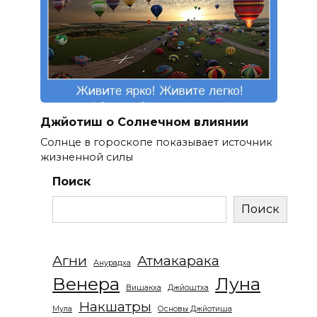
Джйотиш о Солнечном влиянии
Солнце в гороскопе показывает источник
жизненной силы
Поиск
Поиск
Агни
Атмакарака
Анурадха
Венера
Луна
Вишакха
Джйоштха
Накшатры
Мула
Основы Джйотиша