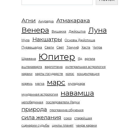
Агни
Атмакарака
Анурадха
Венера
Луна
Вишакха
Джйоштха
Накшатры
Мула
Основы Джйотиша
Пурвашадха
Свати
Свет
Триумф
Хаста
Читра
Юпитер
Шравана
Яд
аргала
аштакаварга
варготтама
интегральная астрология
караки
карты государств
колос
концентрация
марс
корень
магха
муладхара
навамша
мунданная астрология
непобедимая
последователи Радхи
природа
программа обучения
сила желания
союз
старейшая
сценарии судьбы
циклы планет
чакра караки