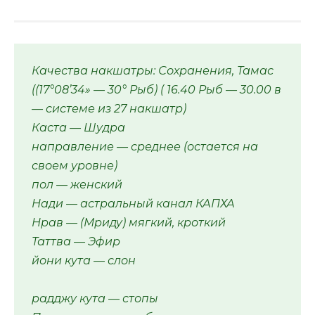
Качества накшатры: Сохранения, Тамас
((17°08’34» — 30° Рыб) ( 16.40 Рыб — 30.00 в
— системе из 27 накшатр)
Каста — Шудра
направление — среднее (остается на
своем уровне)
пол — женский
Нади — астральный канал КАПХА
Нрав — (Мриду) мягкий, кроткий
Таттва — Эфир
йони кута — слон
радджу кута — стопы