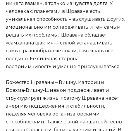
ничего взамен, а только из чувства долга. У
человека с планетами в Шраване есть
уникальная способность – выслушивать других,
эмоционально им сопереживать и тем самым
решать их проблемы. Шравана обладает
«самханана шакти» — силой устанавливать
самые разнообразные связи, связывать все
воедино. Ее сильная сторона –
восприимчивость и умение прислушиваться.
Божество Шраваны – Вишну. Из троицы
Брахма-Вишну-Шива он поддерживает и
структурирует жизнь, поэтому Шравана несет
энергию поддержания и стабильности,
наделяя человека организаторскими
способностями. Также с этой накшатрой тесно
связана Сарасвати, богиня учений и знаний. В