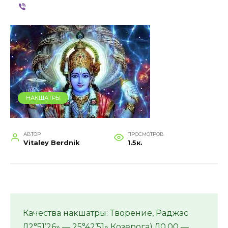
НАКШАТРЫ
АВТОР
ПРОСМОТРОВ
Vitaley Berdnik
1.5к.
Качества накшатры: Творение, Раджас
(12°51’26» — 25°42’51» Козерога) (10.00 —