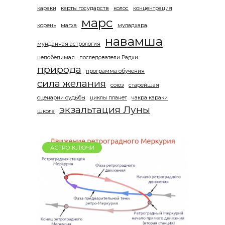
караки
карты государств
колос
концентрация
марс
корень
магха
муладхара
навамша
мунданная астрология
непобедимая
последователи Радхи
природа
программа обучения
сила желания
союз
старейшая
сценарии судьбы
циклы планет
чакра караки
экзальтация Луны
школа
АСТРО КЛЮЧИ