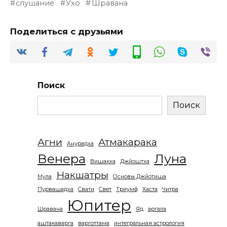
слушание
Ухо
Шравана
Поделиться с друзьями
Поиск
Поиск
Агни
Атмакарака
Анурадха
Венера
Луна
Вишакха
Джйоштха
Накшатры
Мула
Основы Джйотиша
Пурвашадха
Свати
Свет
Триумф
Хаста
Читра
Юпитер
Шравана
Яд
аргала
аштакаварга
варготтама
интегральная астрология