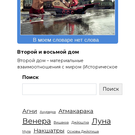
Второй и восьмой дом
Второй дом – материальные
взаимоотношения с миром (Историческое
Поиск
Поиск
Агни
Атмакарака
Анурадха
Венера
Луна
Вишакха
Джйоштха
Накшатры
Мула
Основы Джйотиша