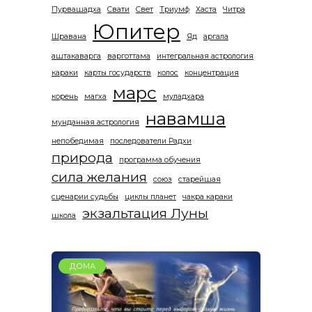
Пурвашадха
Свати
Свет
Триумф
Хаста
Читра
Юпитер
Шравана
Яд
аргала
аштакаварга
варготтама
интегральная астрология
караки
карты государств
колос
концентрация
марс
корень
магха
муладхара
навамша
мунданная астрология
непобедимая
последователи Радхи
природа
программа обучения
сила желания
союз
старейшая
сценарии судьбы
циклы планет
чакра караки
экзальтация Луны
школа
ДОМА