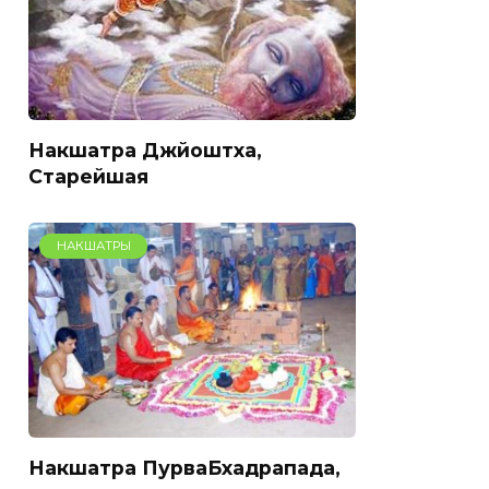
Накшатра Джйоштха,
Старейшая
НАКШАТРЫ
Накшатра ПурваБхадрапада,