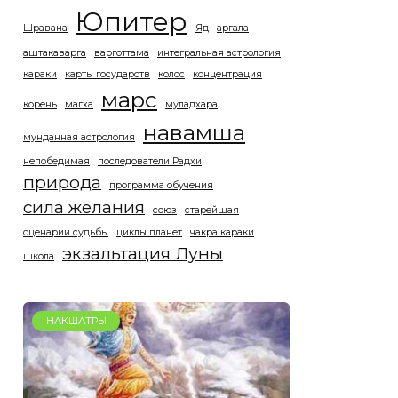
Юпитер
Шравана
Яд
аргала
аштакаварга
варготтама
интегральная астрология
караки
карты государств
колос
концентрация
марс
корень
магха
муладхара
навамша
мунданная астрология
непобедимая
последователи Радхи
природа
программа обучения
сила желания
союз
старейшая
сценарии судьбы
циклы планет
чакра караки
экзальтация Луны
школа
НАКШАТРЫ