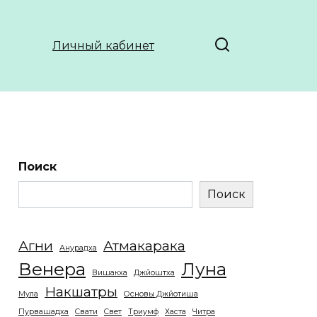
Личный кабинет
Поиск
Поиск
Агни
Атмакарака
Анурадха
Венера
Луна
Вишакха
Джйоштха
Накшатры
Мула
Основы Джйотиша
Пурвашадха
Свати
Свет
Триумф
Хаста
Читра