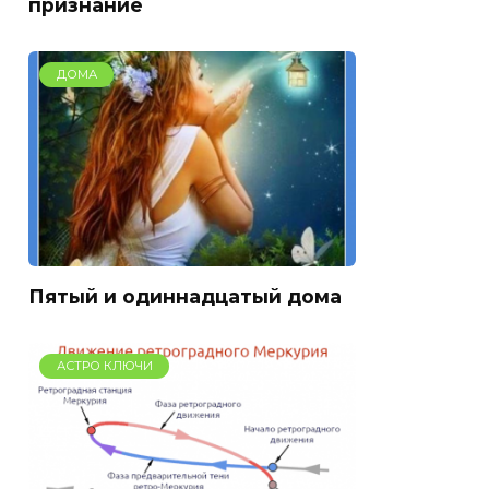
признание
ДОМА
Пятый и одиннадцатый дома
АСТРО КЛЮЧИ