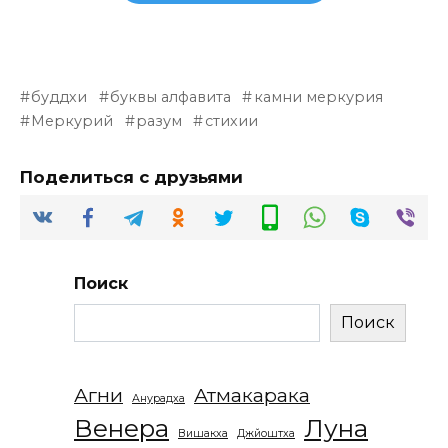
буддхи
буквы алфавита
камни меркурия
Меркурий
разум
стихии
Поделиться с друзьями
Поиск
Поиск
Агни
Атмакарака
Анурадха
Венера
Луна
Вишакха
Джйоштха