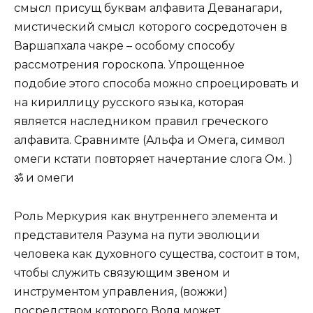
смысл присущ буквам алфавита Деванагари,
мистический смысл которого сосредоточен в
Варшапхала чакре – особому способу
рассмотрения гороскопа. Упрощенное
подобие этого способа можно спроецировать и
на кириллицу русского языка, которая
является наследником правил греческого
алфавита. Сравнимте (Альфа и Омега, символ
омеги кстати повторяет начертание слога Ом. )
ॐ и омеги
Роль Меркурия как внутреннего элемента и
представителя Разума на пути эволюции
человека как духовного существа, состоит в том,
чтобы служить связующим звеном и
инструментом управления, (вожжи)
посредством которого Воля может