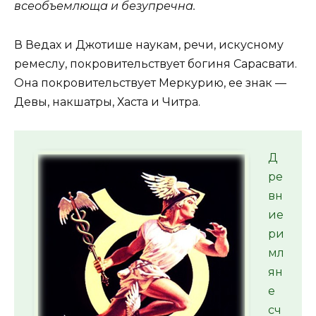
всеобъемлюща и безупречна.
В Ведах и Джотише наукам, речи, искусному
ремеслу, покровительствует богиня Сарасвати.
Она покровительствует Меркурию, ее знак —
Девы, накшатры, Хаста и Читра.
Д
ре
вн
ие
ри
мл
ян
е
сч