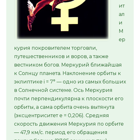
ит
ал
и
М
ер
курия покровителем торговли,
путешественников и воров, а также
вестником богов. Меркурий ближайшая
к Солнцу планета. Наклонение орбиты к
эклиптике i = 7° — одно из самых больших
в Солнечной системе. Ось Меркурия
почти перпендикулярна к плоскости его
орбиты, а сама орбита очень вытянута
(эксцентриситет е = 0,206). Средняя
скорость движения Меркурия по орбите
— 47,9 км/с. период его обращения