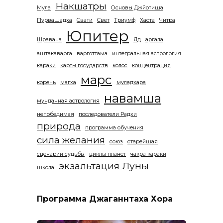
Накшатры
Мула
Основы Джйотиша
Пурвашадха
Свати
Свет
Триумф
Хаста
Читра
Юпитер
Шравана
Яд
аргала
аштакаварга
варготтама
интегральная астрология
караки
карты государств
колос
концентрация
марс
корень
магха
муладхара
навамша
мунданная астрология
непобедимая
последователи Радхи
природа
программа обучения
сила желания
союз
старейшая
сценарии судьбы
циклы планет
чакра караки
экзальтация Луны
школа
Программа Джаганнтаха Хора