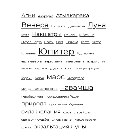
Агни
Атмакарака
Анурадха
Венера
Луна
Вишакха
Джйоштха
Накшатры
Мула
Основы Джйотиша
Пурвашадха
Свати
Свет
Триумф
Хаста
Читра
Юпитер
Шравана
Яд
аргала
аштакаварга
варготтама
интегральная астрология
караки
карты государств
колос
концентрация
марс
корень
магха
муладхара
навамша
мунданная астрология
непобедимая
последователи Радхи
природа
программа обучения
сила желания
союз
старейшая
сценарии судьбы
циклы планет
чакра караки
экзальтация Луны
школа