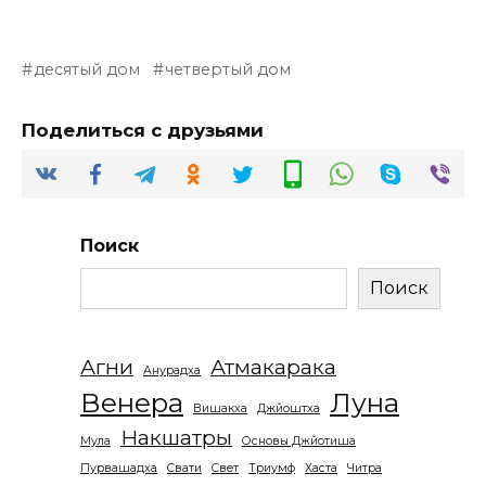
десятый дом
четвертый дом
Поделиться с друзьями
Поиск
Поиск
Агни
Атмакарака
Анурадха
Венера
Луна
Вишакха
Джйоштха
Накшатры
Мула
Основы Джйотиша
Пурвашадха
Свати
Свет
Триумф
Хаста
Читра