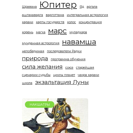
Юпитер
Шравана
Яд
аргала
аштакаварга
варготтама
интегральная астрология
караки
карты государств
колос
концентрация
марс
корень
магха
муладхара
навамша
мунданная астрология
непобедимая
последователи Радхи
природа
программа обучения
сила желания
союз
старейшая
сценарии судьбы
циклы планет
чакра караки
экзальтация Луны
школа
НАКШАТРЫ