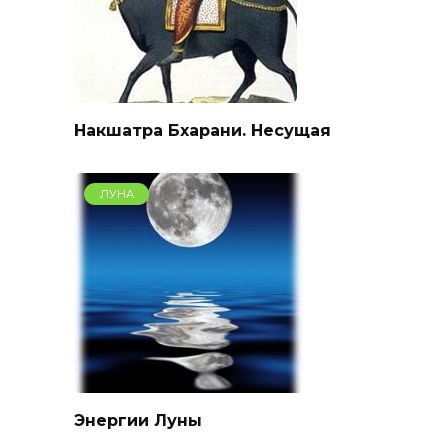
Накшатра Бхарани. Несущая
ЛУНА
Энергии Луны