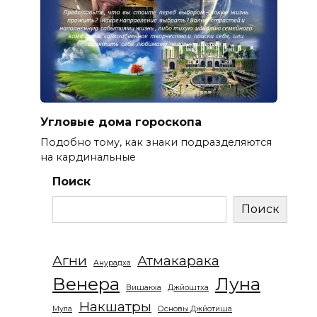
Угловые дома гороскопа
Подобно тому, как знаки подразделяются
на кардинальные
Поиск
Поиск
Агни
Атмакарака
Анурадха
Венера
Луна
Вишакха
Джйоштха
Накшатры
Мула
Основы Джйотиша