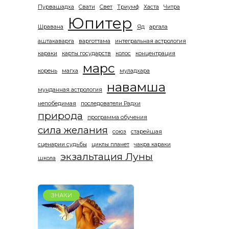
Пурвашадха
Свати
Свет
Триумф
Хаста
Читра
Юпитер
Шравана
Яд
аргала
аштакаварга
варготтама
интегральная астрология
караки
карты государств
колос
концентрация
марс
корень
магха
муладхара
навамша
мунданная астрология
непобедимая
последователи Радхи
природа
программа обучения
сила желания
союз
старейшая
сценарии судьбы
циклы планет
чакра караки
экзальтация Луны
школа
ЗНАКИ