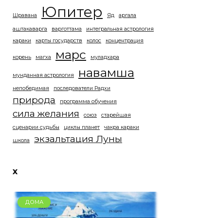
Юпитер
Шравана
Яд
аргала
аштакаварга
варготтама
интегральная астрология
караки
карты государств
колос
концентрация
марс
корень
магха
муладхара
навамша
мунданная астрология
непобедимая
последователи Радхи
природа
программа обучения
сила желания
союз
старейшая
сценарии судьбы
циклы планет
чакра караки
экзальтация Луны
школа
x
ДОМА