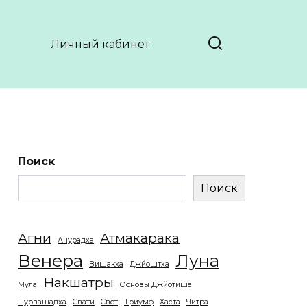
Личный кабинет
Поиск
Поиск
Агни
Атмакарака
Анурадха
Венера
Луна
Вишакха
Джйоштха
Накшатры
Мула
Основы Джйотиша
Пурвашадха
Свати
Свет
Триумф
Хаста
Читра