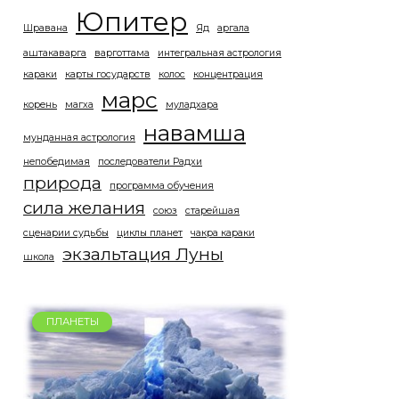
Юпитер
Шравана
Яд
аргала
аштакаварга
варготтама
интегральная астрология
караки
карты государств
колос
концентрация
марс
корень
магха
муладхара
навамша
мунданная астрология
непобедимая
последователи Радхи
природа
программа обучения
сила желания
союз
старейшая
сценарии судьбы
циклы планет
чакра караки
экзальтация Луны
школа
ПЛАНЕТЫ