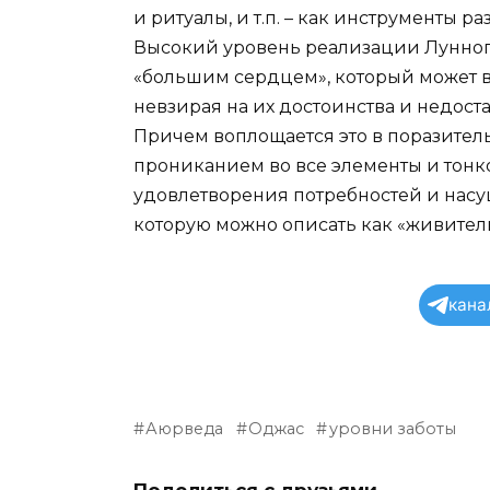
и ритуалы, и т.п. – как инструменты ра
Высокий уровень реализации Лунног
«большим сердцем», который может в
невзирая на их достоинства и недоста
Причем воплощается это в поразите
прониканием во все элементы и тонк
удовлетворения потребностей и насу
которую можно описать как «живител
кана
Аюрведа
Оджас
уровни заботы
Поделиться с друзьями