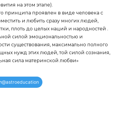
звития на этом этапе).
о принципа проявлен в виде человека с
местить и любить сразу многих людей,
тки, плоть до целых наций и народностей .
льной силой эмоциональностью и
ости существования, максимально полного
щных нужд этих людей, той силой сознания,
ьная сила материнской любви»
л@astroeducation