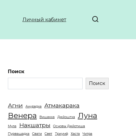
Личный кабинет
Поиск
Поиск
Агни
Атмакарака
Анурадха
Венера
Луна
Вишакха
Джйоштха
Накшатры
Мула
Основы Джйотиша
Пурвашадха
Свати
Свет
Триумф
Хаста
Читра