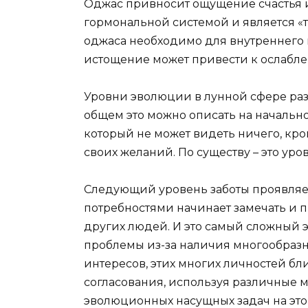
Оджас привносит ощущение счастья и
гормональной системой и является «
оджаса необходимо для внутреннего п
истощение может привести к ослабле
Уровни эволюции в лунной сфере раз
общем это можно описать на начально
который не может видеть ничего, кр
своих желаний. По существу – это уро
Следующий уровень заботы проявляетс
потребностями начинает замечать и 
других людей. И это самый сложный э
проблемы из-за наличия многообраз
интересов, этих многих личностей бл
согласования, используя различные м
эволюционных насущных задач на этом