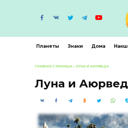
Перейти
к
содержанию
Планеты
Знаки
Дома
Накш
ГЛАВНАЯ СТРАНИЦА
»
ЛУНА И АЮРВЕДА
Луна и Аюрвед