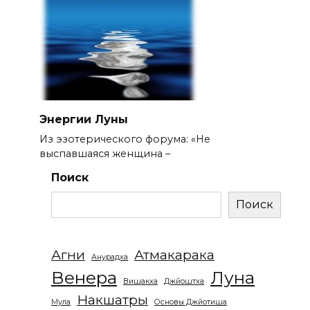
Энергии Луны
Из эзотерического форума: «Не
выспавшаяся женщина –
Поиск
Поиск
Агни
Атмакарака
Анурадха
Венера
Луна
Вишакха
Джйоштха
Накшатры
Мула
Основы Джйотиша