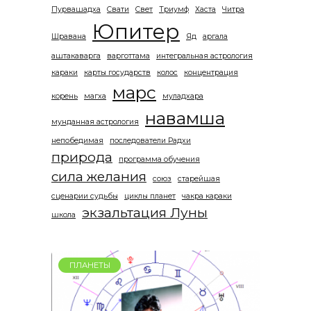
Пурвашадха
Свати
Свет
Триумф
Хаста
Читра
Юпитер
Шравана
Яд
аргала
аштакаварга
варготтама
интегральная астрология
караки
карты государств
колос
концентрация
марс
корень
магха
муладхара
навамша
мунданная астрология
непобедимая
последователи Радхи
природа
программа обучения
сила желания
союз
старейшая
сценарии судьбы
циклы планет
чакра караки
экзальтация Луны
школа
ПЛАНЕТЫ