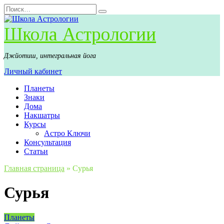
Перейти
Search
к
for:
содержанию
Школа Астрологии
Джйотиш, интегральная йога
Личный кабинет
Планеты
Знаки
Дома
Накшатры
Курсы
Астро Ключи
Консультация
Статьи
Главная страница
»
Сурья
Сурья
Планеты