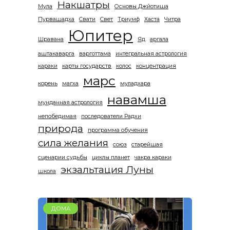
Накшатры
Мула
Основы Джйотиша
Пурвашадха
Свати
Свет
Триумф
Хаста
Читра
Юпитер
Шравана
Яд
аргала
аштакаварга
варготтама
интегральная астрология
караки
карты государств
колос
концентрация
марс
корень
магха
муладхара
навамша
мунданная астрология
непобедимая
последователи Радхи
природа
программа обучения
сила желания
союз
старейшая
сценарии судьбы
циклы планет
чакра караки
экзальтация Луны
школа
ДОМА