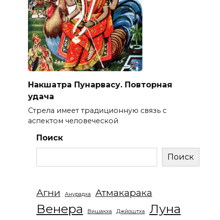
Накшатра Пунарвасу. Повторная
удача
Стрела имеет традиционную связь с
аспектом человеческой
Поиск
Поиск
Агни
Атмакарака
Анурадха
Венера
Луна
Вишакха
Джйоштха