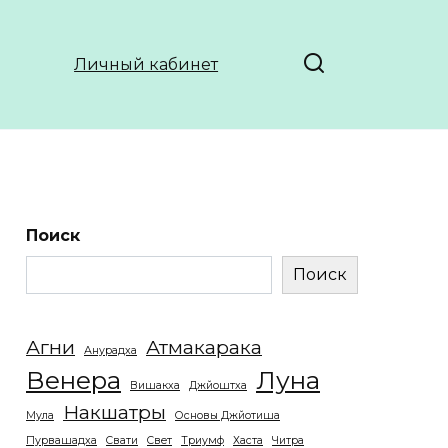
Личный кабинет
Поиск
Поиск
Агни
Атмакарака
Анурадха
Венера
Луна
Вишакха
Джйоштха
Накшатры
Мула
Основы Джйотиша
Пурвашадха
Свати
Свет
Триумф
Хаста
Читра