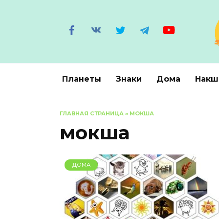
Перейти
к
содержанию
Планеты
Знаки
Дома
Накш
ГЛАВНАЯ СТРАНИЦА
»
МОКША
мокша
ДОМА