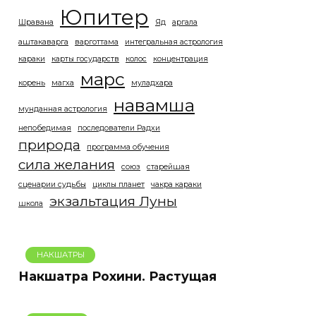
Юпитер
Шравана
Яд
аргала
аштакаварга
варготтама
интегральная астрология
караки
карты государств
колос
концентрация
марс
корень
магха
муладхара
навамша
мунданная астрология
непобедимая
последователи Радхи
природа
программа обучения
сила желания
союз
старейшая
сценарии судьбы
циклы планет
чакра караки
экзальтация Луны
школа
НАКШАТРЫ
Накшатра Рохини. Растущая