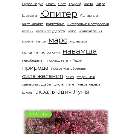
Пурвашадха
Свати
Свет
Триумф
Хаста
Читра
Юпитер
Шравана
Яд
аргала
аштакаварга
варготтама
интегральная астрология
караки
карты государств
колос
концентрация
марс
корень
магха
муладхара
навамша
мунданная астрология
непобедимая
последователи Радхи
природа
программа обучения
сила желания
союз
старейшая
сценарии судьбы
циклы планет
чакра караки
экзальтация Луны
школа
ПЛАНЕТЫ