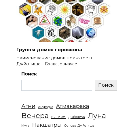
Группы домов гороскопа
Наименование домов принятое в
Джйотише – Бхава, означает
Поиск
Поиск
Агни
Атмакарака
Анурадха
Венера
Луна
Вишакха
Джйоштха
Накшатры
Мула
Основы Джйотиша