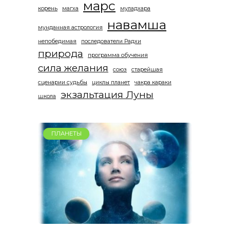
марс
корень
магха
муладхара
навамша
мунданная астрология
непобедимая
последователи Радхи
природа
программа обучения
сила желания
союз
старейшая
сценарии судьбы
циклы планет
чакра караки
экзальтация Луны
школа
ПЛАНЕТЫ