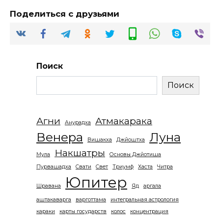
Поделиться с друзьями
Поиск
Поиск
Агни
Атмакарака
Анурадха
Венера
Луна
Вишакха
Джйоштха
Накшатры
Мула
Основы Джйотиша
Пурвашадха
Свати
Свет
Триумф
Хаста
Читра
Юпитер
Шравана
Яд
аргала
аштакаварга
варготтама
интегральная астрология
караки
карты государств
колос
концентрация