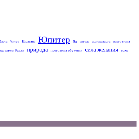
Юпитер
Хаста
Читра
Шравана
Яд
аргала
аштакаварга
варготтама
природа
сила желания
едователи Радхи
программа обучения
союз