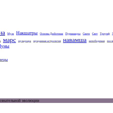
на
Накшатры
Мула
Основы Джйотиша
Пурвашадха
Свати
Свет
Триумф
марс
навамша
а
муладхара
мунданная астрология
непобедимая
посл
 Луны
знецы
сознательной эволюции