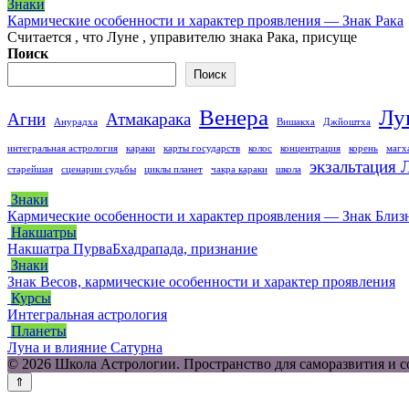
Знаки
Кармические особенности и характер проявления — Знак Рака
Считается , что Луне , управителю знака Рака, присуще
Поиск
Поиск
Венера
Лу
Агни
Атмакарака
Анурадха
Вишакха
Джйоштха
интегральная астрология
караки
карты государств
колос
концентрация
корень
магх
экзальтация
старейшая
сценарии судьбы
циклы планет
чакра караки
школа
Знаки
Кармические особенности и характер проявления — Знак Бли
Накшатры
Накшатра ПурваБхадрапада, признание
Знаки
Знак Весов, кармические особенности и характер проявления
Курсы
Интегральная астрология
Планеты
Луна и влияние Сатурна
© 2026 Школа Астрологии. Пространство для саморазвития и 