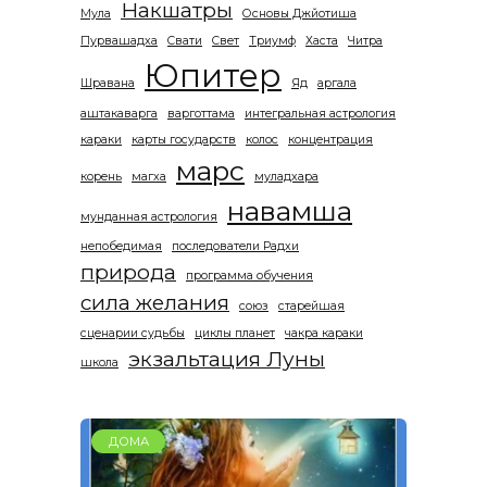
Накшатры
Мула
Основы Джйотиша
Пурвашадха
Свати
Свет
Триумф
Хаста
Читра
Юпитер
Шравана
Яд
аргала
аштакаварга
варготтама
интегральная астрология
караки
карты государств
колос
концентрация
марс
корень
магха
муладхара
навамша
мунданная астрология
непобедимая
последователи Радхи
природа
программа обучения
сила желания
союз
старейшая
сценарии судьбы
циклы планет
чакра караки
экзальтация Луны
школа
ДОМА