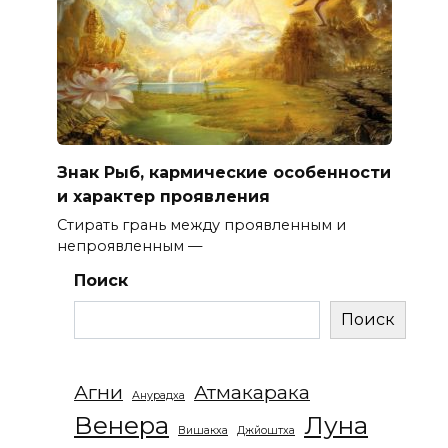
Знак Рыб, кармические особенности
и характер проявления
Стирать грань между проявленным и
непроявленным —
Поиск
Поиск
Агни
Атмакарака
Анурадха
Венера
Луна
Вишакха
Джйоштха