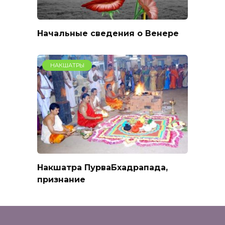
Начальные сведения о Венере
НАКШАТРЫ
Накшатра ПурваБхадрапада,
признание