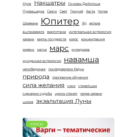
Накшатры
Мула
Основы Джйотиша
Пурвашадха
Свати
Свет
Триумф
Хаста
Читра
Юпитер
Шравана
Яд
аргала
аштакаварга
варготтама
интегральная астрология
караки
карты государств
колос
концентрация
марс
корень
магха
муладхара
навамша
мунданная астрология
непобедимая
последователи Радхи
природа
программа обучения
сила желания
союз
старейшая
сценарии судьбы
циклы планет
чакра караки
экзальтация Луны
школа
КУРСЫ