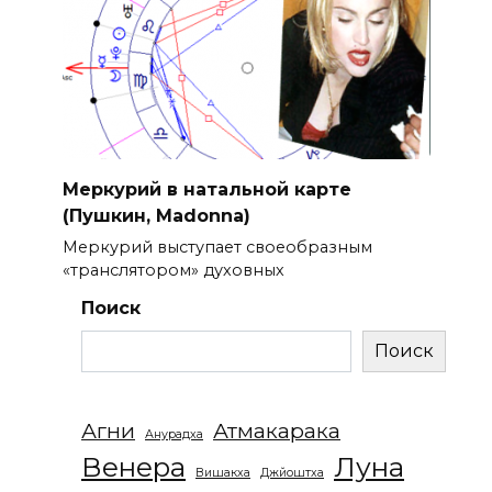
Меркурий в натальной карте
(Пушкин, Madonna)
Меркурий выступает своеобразным
«транслятором» духовных
Поиск
Поиск
Агни
Атмакарака
Анурадха
Венера
Луна
Вишакха
Джйоштха