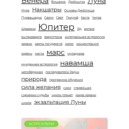
Венера
Луна
Вишакха
Джйоштха
Накшатры
Мула
Основы Джйотиша
Пурвашадха
Свати
Свет
Триумф
Хаста
Читра
Юпитер
Шравана
Яд
аргала
аштакаварга
варготтама
интегральная астрология
караки
карты государств
колос
концентрация
марс
корень
магха
муладхара
навамша
мунданная астрология
непобедимая
последователи Радхи
природа
программа обучения
сила желания
союз
старейшая
сценарии судьбы
циклы планет
чакра караки
экзальтация Луны
школа
АСТРО КЛЮЧИ